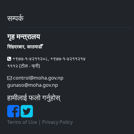
सम्पर्क
गृह मन्त्रालय
सिंहदरबार, काठमाडौँ
+९७७-१-४२११२०८, +९७७-१-४२११२१४
१११२ (टोल - फ्री)
control@moha.gov.np
gunaso@moha.gov.np
हामीलाई फलो गर्नुहोस्
Terms of Use
|
Privacy Policy