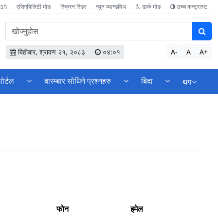
ish
एसिएबिलिटी मोड
स्क्रिन रिडर
न्यून व्यान्डविथ
डार्क मोड
उच्च कन्ट्रास्ट
वेबसाइटमा
सामग्री
खोज्नुहोस
बिहीबार, श्रावण २१, २०८३
०४:०१
A-
A
A+
पोर्टल
बारम्बार सोधिने प्रश्नहरु
बिदा
थप
फोन
इमेल