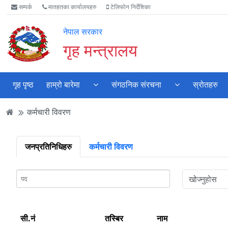
Accessibility
मुख्य
मुख्य
वेबसाइट
सम्पर्क
मातहतका कार्यालयहरु
टेलिफोन निर्देशिका
Mode
सामाग्री
नेभिगेसन
खोजमा
सुरु
पढ्नुहाेस्
पढ्नुहाेस्
जानुहोस्
नेपाल सरकार
गर्नुहोस्
गृह मन्त्रालय
गृह पृष्ठ
हाम्रो बारेमा
संगठनिक संरचना
स्रोतहरु
कर्मचारी विवरण
जनप्रतिनिधिहरु
कर्मचारी विवरण
सी.नं
तस्बिर
नाम