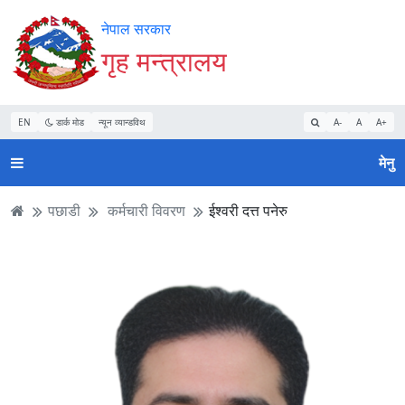
Accessibility
मुख्य
मुख्य
वेबसाइट
नेपाल सरकार
Mode
सामाग्री
नेभिगेसन
खोजमा
गृह मन्त्रालय
सुरु
पढ्नुहाेस्
पढ्नुहाेस्
जानुहोस्
गर्नुहोस्
EN
डार्क मोड
न्यून व्यान्डविथ
A-
A
A+
मेनु
पछाडी
कर्मचारी विवरण
ईश्वरी दत्त पनेरु