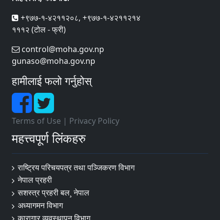
+९७७-१-४२११२०८, +९७७-१-४२११२१४
१११२ (टोल - फ्री)
control@moha.gov.np
gunaso@moha.gov.np
हामीलाई फलो गर्नुहोस्
Terms of Use
|
Privacy Policy
महत्त्वपूर्ण लिंकहरु
राष्ट्रिय परिचयपत्र तथा पञ्‍जिकरण विभाग
नेपाल प्रहरी
सशस्त्र प्रहरी बल¸ नेपाल
अध्यागमन विभाग
कारागार व्यवस्थापन विभाग