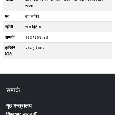
शाखा
पद
उप सचिव
श्रेणी
रा.प.द्वितीय
सम्पर्क
९८४१३३६०८७
हाजिरि
२०८३ बैशाख १
मिति
सम्पर्क
गृह मन्त्रालय
सिंहदरबार, काठमाडौँ