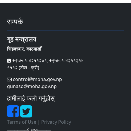
सम्पर्क
गृह मन्त्रालय
सिंहदरबार, काठमाडौँ
+९७७-१-४२११२०८, +९७७-१-४२११२१४
१११२ (टोल - फ्री)
control@moha.gov.np
gunaso@moha.gov.np
हामीलाई फलो गर्नुहोस्
Terms of Use
|
Privacy Policy