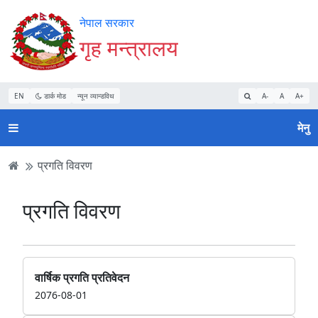
Accessibility
मुख्य
मुख्य
वेबसाइट
नेपाल सरकार
Mode
सामाग्री
नेभिगेसन
खोजमा
गृह मन्त्रालय
सुरु
पढ्नुहाेस्
पढ्नुहाेस्
जानुहोस्
गर्नुहोस्
EN
डार्क मोड
न्यून व्यान्डविथ
A-
A
A+
मेनु
प्रगति विवरण
प्रगति विवरण
वार्षिक प्रगति प्रतिवेदन
2076-08-01