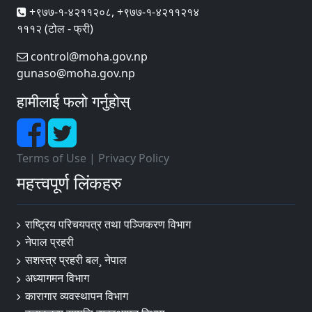
+९७७-१-४२११२०८, +९७७-१-४२११२१४
१११२ (टोल - फ्री)
control@moha.gov.np
gunaso@moha.gov.np
हामीलाई फलो गर्नुहोस्
Terms of Use
|
Privacy Policy
महत्त्वपूर्ण लिंकहरु
राष्ट्रिय परिचयपत्र तथा पञ्‍जिकरण विभाग
नेपाल प्रहरी
सशस्त्र प्रहरी बल¸ नेपाल
अध्यागमन विभाग
कारागार व्यवस्थापन विभाग