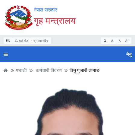
Accessibility
मुख्य
मुख्य
वेबसाइट
नेपाल सरकार
Mode
सामाग्री
नेभिगेसन
खोजमा
गृह मन्त्रालय
सुरु
पढ्नुहाेस्
पढ्नुहाेस्
जानुहोस्
गर्नुहोस्
EN
डार्क मोड
न्यून व्यान्डविथ
A-
A
A+
मेनु
पछाडी
कर्मचारी विवरण
विनु पुजारी तामाङ