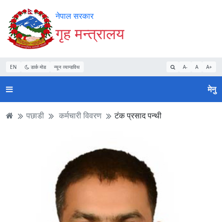
Accessibility
मुख्य
मुख्य
वेबसाइट
नेपाल सरकार
Mode
सामाग्री
नेभिगेसन
खोजमा
गृह मन्त्रालय
सुरु
पढ्नुहाेस्
पढ्नुहाेस्
जानुहोस्
गर्नुहोस्
EN
डार्क मोड
न्यून व्यान्डविथ
A-
A
A+
मेनु
पछाडी
कर्मचारी विवरण
टंक प्रसाद पन्थी