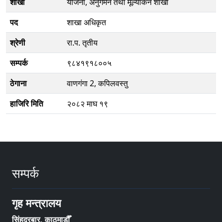
शाखा
योजना, अनुगमन तथा मूल्यांकन शाखा
पद
शाखा अधिकृत
श्रेणी
रा.प. तृतीय
सम्पर्क
९८४१९१८००५
ठेगाना
वाणगंगा 2, कपिलवस्तु
हाजिरि मिति
२०८२ माघ १९
सम्पर्क
गृह मन्त्रालय
सिंहदरबार, काठमाडौँ