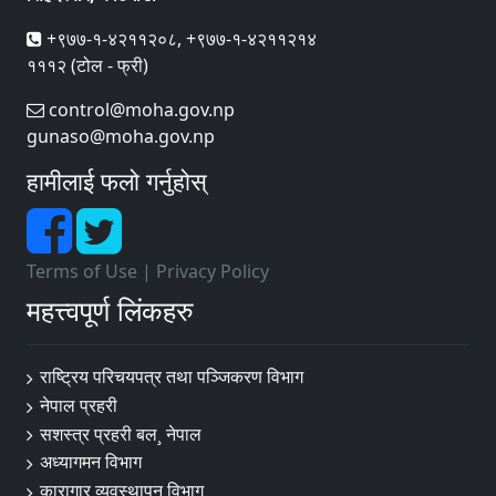
+९७७-१-४२११२०८, +९७७-१-४२११२१४
१११२ (टोल - फ्री)
control@moha.gov.np
gunaso@moha.gov.np
हामीलाई फलो गर्नुहोस्
Terms of Use
|
Privacy Policy
महत्त्वपूर्ण लिंकहरु
राष्ट्रिय परिचयपत्र तथा पञ्‍जिकरण विभाग
नेपाल प्रहरी
सशस्त्र प्रहरी बल¸ नेपाल
अध्यागमन विभाग
कारागार व्यवस्थापन विभाग