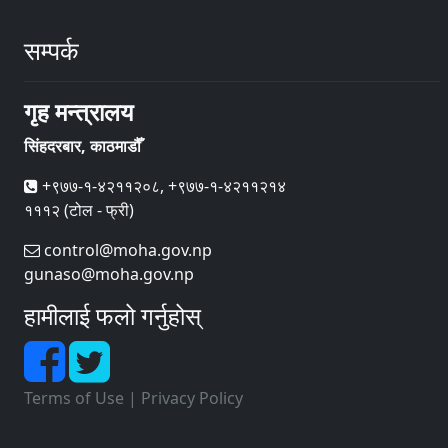
सम्पर्क
गृह मन्त्रालय
सिंहदरबार, काठमाडौँ
+९७७-१-४२११२०८, +९७७-१-४२११२१४
१११२ (टोल - फ्री)
control@moha.gov.np
gunaso@moha.gov.np
हामीलाई फलो गर्नुहोस्
Terms of Use
|
Privacy Policy