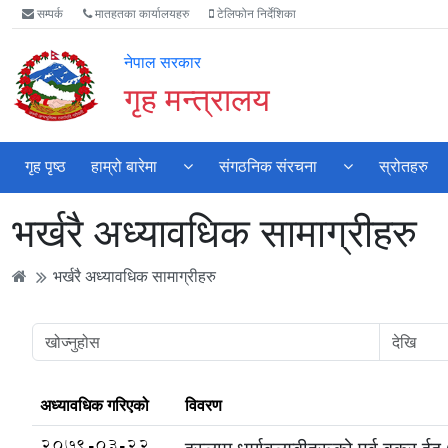
Accessibility
मुख्य
मुख्य
वेबसाइट
सम्पर्क
मातहतका कार्यालयहरु
टेलिफोन निर्देशिका
Mode
सामाग्री
नेभिगेसन
खोजमा
सुरु
पढ्नुहाेस्
पढ्नुहाेस्
जानुहोस्
नेपाल सरकार
गर्नुहोस्
गृह मन्त्रालय
गृह पृष्ठ
हाम्रो बारेमा
संगठनिक संरचना
स्रोतहरु
भर्खरै अध्यावधिक सामाग्रीहरु
भर्खरै अध्यावधिक सामाग्रीहरु
अध्यावधिक गरिएको
विवरण
2079-03-22