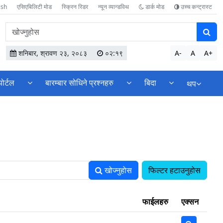
ish
एसिएबिलिटी मोड
स्क्रिन रिडर
न्यून व्यान्डविथ
डार्क मोड
उच्च कन्ट्रास्ट
वेबसाइटमा
सामग्री
खोज्नुहोस
शनिबार, श्रावण २३, २०८३
०२:१९
A-
A
A+
पोर्टल
बारम्बार सोधिने प्रश्नहरु
बिदा
थप
खोज्नुहोस
फिल्टर हटाउनुहोस
फाईलहरु
एक्सन