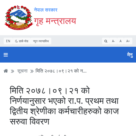
Accessibility
मुख्य
मुख्य
वेबसाइट
नेपाल सरकार
Mode
सामाग्री
नेभिगेसन
खोजमा
गृह मन्त्रालय
सुरु
पढ्नुहाेस्
पढ्नुहाेस्
जानुहोस्
गर्नुहोस्
EN
डार्क मोड
न्यून व्यान्डविथ
A-
A
A+
मेनु
सूचना
मिति २०७८।०९।२१ को न...
मिति २०७८।०९।२१ को
निर्णयानुसार भएको रा.प. प्रथम तथा
द्वितीय श्रेणीका कर्मचारीहरुको काज
सरुवा विवरण