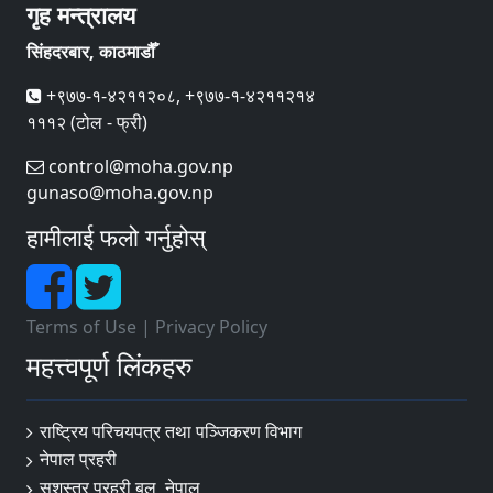
गृह मन्त्रालय
सिंहदरबार, काठमाडौँ
+९७७-१-४२११२०८, +९७७-१-४२११२१४
१११२ (टोल - फ्री)
control@moha.gov.np
gunaso@moha.gov.np
हामीलाई फलो गर्नुहोस्
Terms of Use
|
Privacy Policy
महत्त्वपूर्ण लिंकहरु
राष्ट्रिय परिचयपत्र तथा पञ्‍जिकरण विभाग
नेपाल प्रहरी
सशस्त्र प्रहरी बल¸ नेपाल