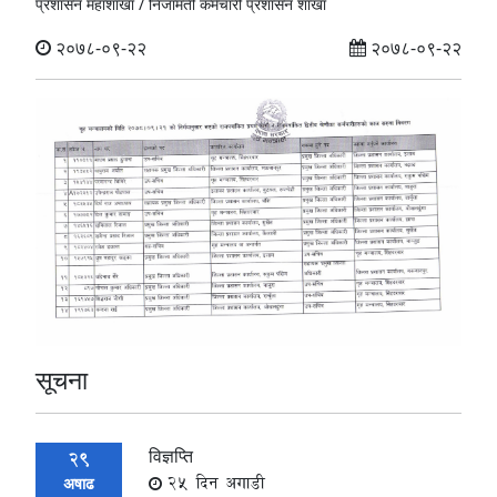
प्रशासन महाशाखा /
निजामती कर्मचारी प्रशासन शाखा
२०७८-०९-२२
२०७८-०९-२२
सूचना
विज्ञप्ति
29
25 दिन अगाडी
अषाढ