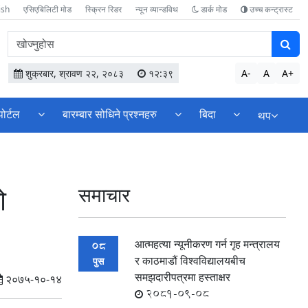
ish
एसिएबिलिटी मोड
स्क्रिन रिडर
न्यून व्यान्डविथ
डार्क मोड
उच्च कन्ट्रास्ट
वेबसाइटमा
सामग्री
खोज्नुहोस
शुक्रबार, श्रावण २२, २०८३
१२:३९
A-
A
A+
पोर्टल
बारम्बार सोधिने प्रश्नहरु
बिदा
थप
ो
समाचार
आत्महत्या न्यूनीकरण गर्न गृह मन्त्रालय
08
र काठमाडौं विश्वविद्यालयबीच
पुस
समझदारीपत्रमा हस्ताक्षर
२०७५-१०-१४
2081-09-08