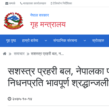
Accessibility
मुख्य
मुख्य
वेबसाइट
सम्पर्क
मातहतका कार्यालयहरु
टेलिफोन निर्देशिका
Mode
सामाग्री
नेभिगेसन
खोजमा
सुरु
पढ्नुहाेस्
पढ्नुहाेस्
जानुहोस्
नेपाल सरकार
गर्नुहोस्
गृह मन्त्रालय
गृह पृष्ठ
हाम्रो बारेमा
संगठनिक संरचना
स्रोतहरु
समाचार
सशस्त्र प्रहरी बल, न...
सशस्त्र प्रहरी बल, नेपालका 
निधनप्रति भावपूर्ण श्रद्धान्जली 
२०७५-१०-१४