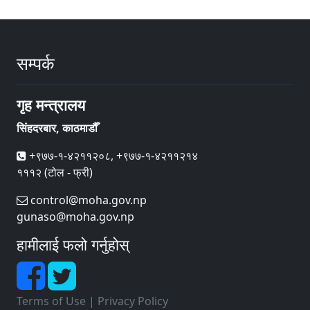
सम्पर्क
गृह मन्त्रालय
सिंहदरबार, काठमाडौँ
+९७७-१-४२११२०८, +९७७-१-४२११२१४
१११२ (टोल - फ्री)
control@moha.gov.np
gunaso@moha.gov.np
हामीलाई फलो गर्नुहोस्
Terms of Use
|
Privacy Policy