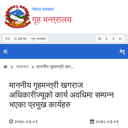
Accessibility
मुख्य
मुख्य
वेबसाइट
नेपाल सरकार
Mode
सामाग्री
नेभिगेसन
खोजमा
गृह मन्त्रालय
सुरु
पढ्नुहाेस्
पढ्नुहाेस्
जानुहोस्
गर्नुहोस्
EN
डार्क मोड
न्यून व्यान्डविथ
A-
A
A+
मेनु
समाचार
माननीय गृहमन्त्री खग...
माननीय गृहमन्त्री खगराज
अधिकारीज्यूको कार्य अवधिमा सम्पन्न
भएका प्रमुख कार्यहरु
२०७८-०३-०९
२०७८-०३-०९