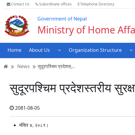
Turn
Skip
Skip
Skip
Contact Us
Subordinate offices
Telephone Directory
on
to
to
to
Accessibility
main
main
website
Government of Nepal
Mode
content
navigation
search
Ministry of Home Affa
Home
About Us
Organization Structure
News
सुदूरपश्चिम प्रदेशस्...
सुदूरपश्चिम प्रदेशस्तरीय सुरक्
2081-08-05
मंसिर ४, २०८१।