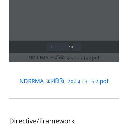
NDRRMA_कार्यविधि_२०८३।२।२२.pdf
Directive/Framework