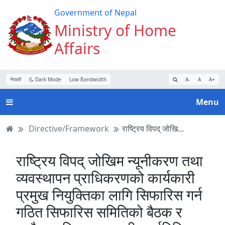
Turn
Skip
Skip
Skip
Government of Nepal
on
to
to
to
Ministry of Home
Accessibility
main
main
website
Affairs
Mode
content
navigation
search
नेपाली
Dark Mode
Low Bandwidth
A-
A
A+
Menu
Directive/Framework
राष्ट्रिय विपद् जोखि...
राष्ट्रिय विपद् जोखिम न्यूनीकरण तथा
व्यवस्थापन प्राधिकरणको कार्यकारी
प्रमुख नियुक्तिका लागि सिफारिस गर्न
गठित सिफारिस समितिको बैठक र