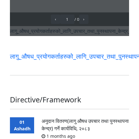
लागु_औषध_प्रयोगकर्ताहरुको_लागि_उपचार_तथा_पुनस्थापन
Directive/Framework
अनुदान वितरण(लागु औषध उपचार तथा पुनस्थापना
01
केन्द्र) गर्ने कार्यविधि, २०८३
Ashadh
1 months ago