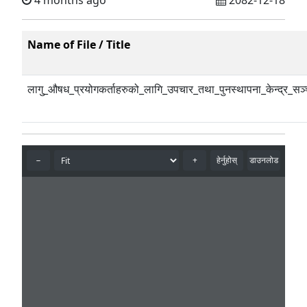
4 months ago
2082-12-18
Name of File / Title
लागु_औषध_प्रयोगकर्ताहरुको_लागि_उपचार_तथा_पुनस्थापना_केन्द्र_सञ