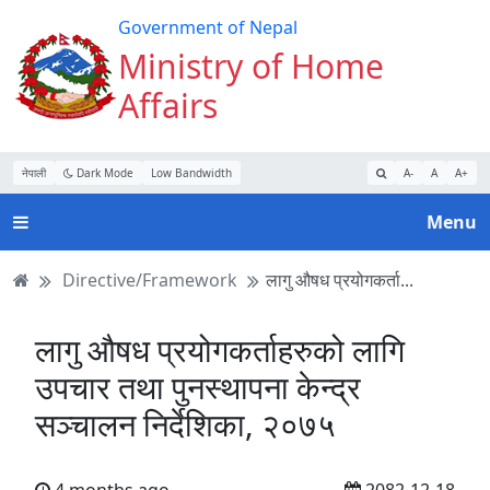
Turn
Skip
Skip
Skip
Government of Nepal
on
to
to
to
Ministry of Home
Accessibility
main
main
website
Affairs
Mode
content
navigation
search
नेपाली
Dark Mode
Low Bandwidth
A-
A
A+
Menu
Directive/Framework
लागु औषध प्रयोगकर्ता...
लागु औषध प्रयोगकर्ताहरुको लागि
उपचार तथा पुनस्थापना केन्द्र
सञ्चालन निर्देशिका, २०७५