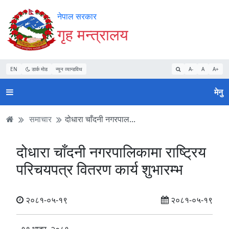
Accessibility
मुख्य
मुख्य
वेबसाइट
नेपाल सरकार
Mode
सामाग्री
नेभिगेसन
खोजमा
गृह मन्त्रालय
सुरु
पढ्नुहाेस्
पढ्नुहाेस्
जानुहोस्
गर्नुहोस्
EN
डार्क मोड
न्यून व्यान्डविथ
A-
A
A+
मेनु
समाचार
दोधारा चाँदनी नगरपाल...
दोधारा चाँदनी नगरपालिकामा राष्ट्रिय
परिचयपत्र वितरण कार्य शुभारम्भ
२०८१-०५-१९
२०८१-०५-१९