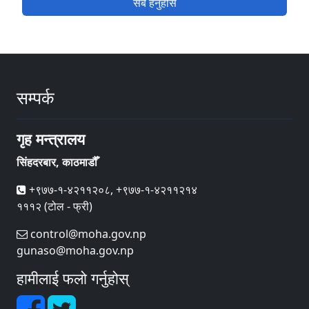
सबै हेर्नुहोस
सम्पर्क
गृह मन्त्रालय
सिंहदरबार, काठमाडौँ
+९७७-१-४२११२०८, +९७७-१-४२११२१४
१११२ (टोल - फ्री)
control@moha.gov.np
gunaso@moha.gov.np
हामीलाई फलो गर्नुहोस्