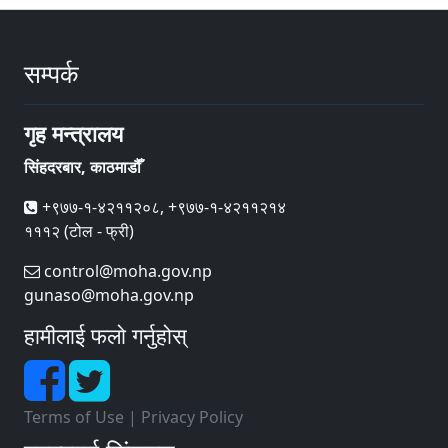
सम्पर्क
गृह मन्त्रालय
सिंहदरबार, काठमाडौँ
+९७७-१-४२११२०८, +९७७-१-४२११२१४
१११२ (टोल - फ्री)
control@moha.gov.np
gunaso@moha.gov.np
हामीलाई फलो गर्नुहोस्
Terms of Use
|
Privacy Policy