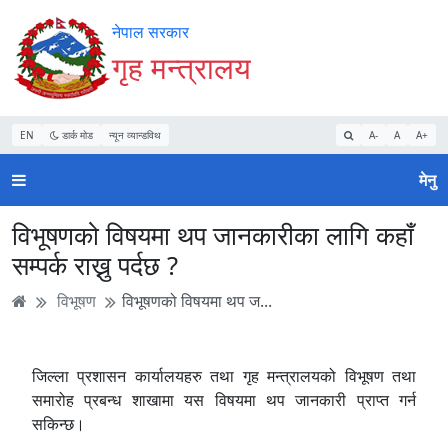
Accessibility
मुख्य
मुख्य
वेबसाइट
नेपाल सरकार
Mode
सामाग्री
नेभिगेसन
खोजमा
गृह मन्त्रालय
सुरु
पढ्नुहाेस्
पढ्नुहाेस्
जानुहोस्
गर्नुहोस्
EN
डार्क मोड
न्यून व्यान्डविथ
A-
A
A+
मेनु
विभूषणको विषयमा थप जानकारीका लागि कहाँ
सम्पर्क राख्नु पर्दछ ?
विभूषण
विभूषणको विषयमा थप ज...
जिल्ला प्रशासन कार्यालयहरु तथा गृह मन्त्रालयको विभूषण तथा
समारोह प्रबन्ध शाखामा यस विषयमा थप जानकारी प्राप्त गर्न
सकिन्छ।