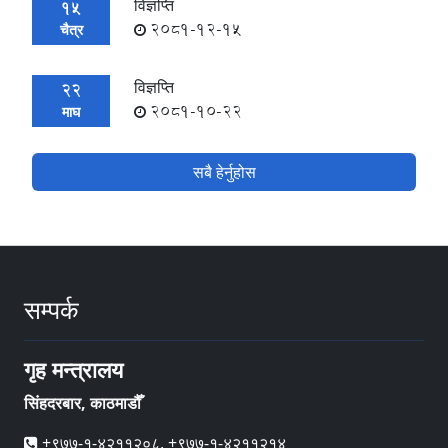
विज्ञप्ति
15
2081-12-15
चैत्र
विज्ञप्ति
22
2081-10-22
माघ
सबै हेर्नुहोस
सम्पर्क
गृह मन्त्रालय
सिंहदरबार, काठमाडौँ
+९७७-१-४२११२०८, +९७७-१-४२११२१४