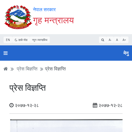
Accessibility
मुख्य
मुख्य
वेबसाइट
नेपाल सरकार
Mode
सामाग्री
नेभिगेसन
खोजमा
गृह मन्त्रालय
सुरु
पढ्नुहाेस्
पढ्नुहाेस्
जानुहोस्
गर्नुहोस्
EN
डार्क मोड
न्यून व्यान्डविथ
A-
A
A+
मेनु
प्रेस बिज्ञप्ति
प्रेस विज्ञप्ति
प्रेस विज्ञप्ति
२०७७-१२-२८
२०७७-१२-२८