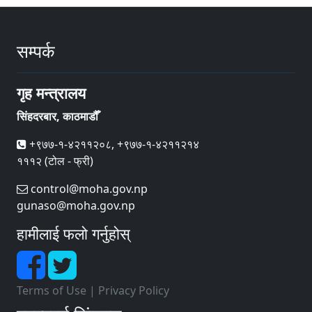
सम्पर्क
गृह मन्त्रालय
सिंहदरबार, काठमाडौँ
+९७७-१-४२११२०८, +९७७-१-४२११२१४
१११२ (टोल - फ्री)
control@moha.gov.np
gunaso@moha.gov.np
हामीलाई फलो गर्नुहोस्
Terms of Use
|
Privacy Policy