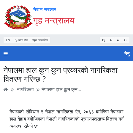
Accessibility
मुख्य
मुख्य
वेबसाइट
नेपाल सरकार
Mode
सामाग्री
नेभिगेसन
खोजमा
गृह मन्त्रालय
सुरु
पढ्नुहाेस्
पढ्नुहाेस्
जानुहोस्
गर्नुहोस्
EN
डार्क मोड
न्यून व्यान्डविथ
A-
A
A+
मेनु
नेपालमा हाल कुन कुन प्रकारको नागरिकता
वितरण गरिन्छ ?
नागरिकता
नेपालमा हाल कुन कुन...
नेपालको संविधान र नेपाल नागरिकता ऐन, २०६३ बमोजिम नेपालमा
हाल देहाय बमोजिमका नेपाली नागरिकताको प्रमाणपत्रहरू वितरण गर्ने
व्यवस्था रहेको छः