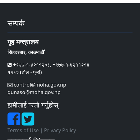
सम्पर्क
गृह मन्त्रालय
सिंहदरबार, काठमाडौँ
+९७७-१-४२११२०८, +९७७-१-४२११२१४
१११२ (टोल - फ्री)
control@moha.gov.np
gunaso@moha.gov.np
हामीलाई फलो गर्नुहोस्
Terms of Use
|
Privacy Policy