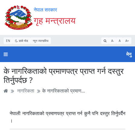
Accessibility
मुख्य
मुख्य
वेबसाइट
नेपाल सरकार
Mode
सामाग्री
नेभिगेसन
खोजमा
गृह मन्त्रालय
सुरु
पढ्नुहाेस्
पढ्नुहाेस्
जानुहोस्
गर्नुहोस्
EN
डार्क मोड
न्यून व्यान्डविथ
A-
A
A+
मेनु
के नागरिकताको प्रमाणपत्र प्राप्त गर्न दस्तुर
तिर्नुपर्दछ ?
नागरिकता
के नागरिकताको प्रमाण...
नेपाली नागरिकताको प्रमाणपत्र प्राप्त गर्न कुनै पनि दस्तुर तिर्नुपर्दैन
।