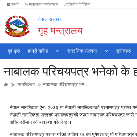
Accessibility
मुख्य
मुख्य
वेबसाइट
सम्पर्क
मातहतका कार्यालयहरु
टेलिफोन निर्देशिका
Mode
सामाग्री
नेभिगेसन
खोजमा
सुरु
पढ्नुहाेस्
पढ्नुहाेस्
जानुहोस्
नेपाल सरकार
गर्नुहोस्
गृह मन्त्रालय
गृह पृष्ठ
हाम्रो बारेमा
संगठनिक संरचना
स्रोतहरु
नाबालक परिचयपत्र भनेको के ह
नागरिकता
नाबालक परिचयपत्र भने...
नेपाल नागरिकता ऐन, २०६३ मा नेपाली नागरिकताको प्रमाणपत्र प्राप्त गर्न १
नेपाली नागरिकता सरहको प्रमाणपत्रको रुपमा नाबालक परिचयपत्र जारी गर
अधिकारीमा रहने व्यवस्था गरेको छ ।
नाबालक परिचयपत्र प्राप्त गरेको व्यक्ति १६ बर्ष पुगेपश्चात् यो परिचयपत्र स