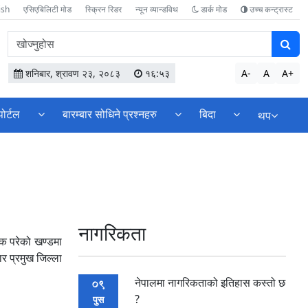
ish
एसिएबिलिटी मोड
स्क्रिन रिडर
न्यून व्यान्डविथ
डार्क मोड
उच्च कन्ट्रास्ट
वेबसाइटमा
सामग्री
खोज्नुहोस
शनिबार, श्रावण २३, २०८३
१६:५३
A-
A
A+
पोर्टल
बारम्बार सोधिने प्रश्नहरु
बिदा
थप
नागरिकता
्यक परेको खण्डमा
र प्रमुख जिल्ला
नेपालमा नागरिकताको इतिहास कस्तो छ
09
?
पुस