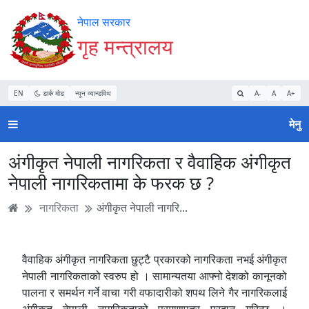
Accessibility
मुख्य
मुख्य
वेबसाइट
नेपाल सरकार
Mode
सामाग्री
नेभिगेसन
खोजमा
गृह मन्त्रालय
सुरु
पढ्नुहाेस्
पढ्नुहाेस्
जानुहोस्
गर्नुहोस्
EN
डार्क मोड
न्यून व्यान्डविथ
A-
A
A+
मेनु
अंगीकृत नेपाली नागरिकता र वैवाहिक अंगीकृत
नेपाली नागरिकतामा के फरक छ ?
नागरिकता
अंगीकृत नेपाली नागरि...
वैवाहिक अंगीकृत नागरिकता छुट्टै प्रकारको नागरिकता नभई अंगीकृत
नेपाली नागरिकताको स्वरुप हो । सामान्यतया आफ्नो देशको कानूनको
पालना र समर्थन गर्ने वाचा गरी वफादारीको शपथ लिने गैर नागरिकलाई