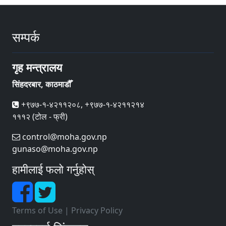
सम्पर्क
गृह मन्त्रालय
सिंहदरबार, काठमाडौँ
+९७७-१-४२११२०८, +९७७-१-४२११२१४
१११२ (टोल - फ्री)
control@moha.gov.np
gunaso@moha.gov.np
हामीलाई फलो गर्नुहोस्
Terms of Use
|
Privacy Policy