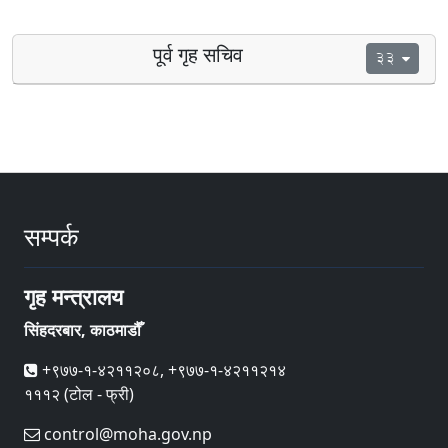
पूर्व गृह सचिव
33
सम्पर्क
गृह मन्त्रालय
सिंहदरबार, काठमाडौँ
+९७७-१-४२११२०८, +९७७-१-४२११२१४
१११२ (टोल - फ्री)
control@moha.gov.np