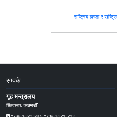
राष्ट्रिय झण्डा र राष्ट
सम्पर्क
गृह मन्त्रालय
सिंहदरबार, काठमाडौँ
+९७७-१-४२११२०८, +९७७-१-४२११२१४