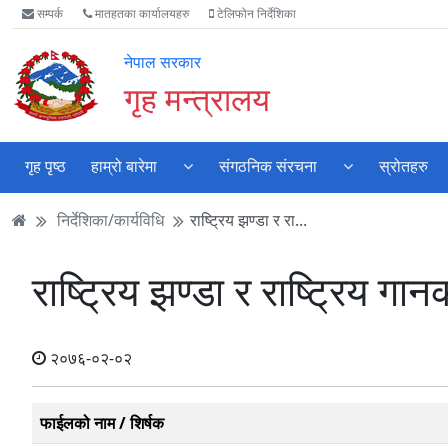
Accessibility
मुख्य
मुख्य
वेबसाइट
सम्पर्क
मातहतका कार्यालयहरु
टेलिफोन निर्देशिका
Mode
सामाग्री
नेभिगेसन
खोजमा
सुरु
पढ्नुहाेस्
पढ्नुहाेस्
जानुहोस्
नेपाल सरकार
गर्नुहोस्
गृह मन्त्रालय
गृह पृष्ठ
हाम्रो बारेमा
संगठनिक संरचना
स्रोतहरु
निर्देशिका/कार्यविधि
राष्ट्रिय झण्डा र रा...
राष्ट्रिय झण्डा र राष्ट्रिय गा
२०७६-०२-०२
फाईलको नाम / शिर्षक