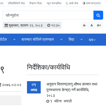
ish
एसिएबिलिटी मोड
स्क्रिन रिडर
न्यून व्यान्डविथ
डार्क मोड
उच्च कन्ट्रास्ट
वेबसाइटमा
सामग्री
खोज्नुहोस
शुक्रबार, श्रावण २२, २०८३
१२:३५
A-
A
A+
पोर्टल
बारम्बार सोधिने प्रश्नहरु
बिदा
थप
६९
निर्देशिका/कार्यविधि
अनुदान वितरण(लागु औषध उपचार तथा
01
२०७६-०२-०२
पुनस्थापना केन्द्र) गर्ने कार्यविधि,
अषाढ
२०८३
1 महिना अगाडी