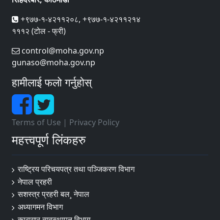
+९७७-१-४२११२०८, +९७७-१-४२११२१४
१११२ (टोल - फ्री)
control@moha.gov.np
gunaso@moha.gov.np
हामीलाई फलो गर्नुहोस्
Terms of Use
|
Privacy Policy
महत्त्वपूर्ण लिंकहरु
राष्ट्रिय परिचयपत्र तथा पञ्‍जिकरण विभाग
नेपाल प्रहरी
सशस्त्र प्रहरी बल¸ नेपाल
अध्यागमन विभाग
कारागार व्यवस्थापन विभाग