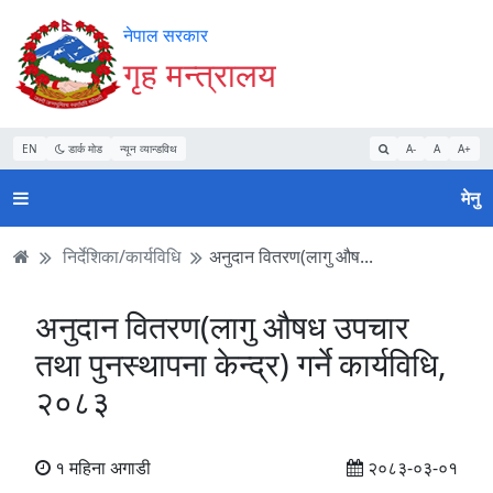
Accessibility
मुख्य
मुख्य
वेबसाइट
नेपाल सरकार
Mode
सामाग्री
नेभिगेसन
खोजमा
गृह मन्त्रालय
सुरु
पढ्नुहाेस्
पढ्नुहाेस्
जानुहोस्
गर्नुहोस्
EN
डार्क मोड
न्यून व्यान्डविथ
A-
A
A+
मेनु
निर्देशिका/कार्यविधि
अनुदान वितरण(लागु औष...
अनुदान वितरण(लागु औषध उपचार
तथा पुनस्थापना केन्द्र) गर्ने कार्यविधि,
२०८३
१ महिना अगाडी
२०८३-०३-०१