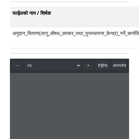
फाईलको नाम / शिर्षक
अनुदान_वितरण(लागु_औषध_उपचार_तथा_पुनस्थापना_केन्द्र)_गर्ने_कार्