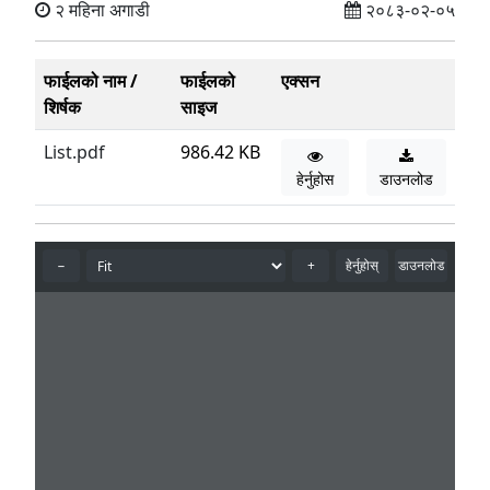
२ महिना अगाडी
२०८३-०२-०५
फाईलको नाम /
फाईलको
एक्सन
शिर्षक
साइज
List.pdf
986.42 KB
हेर्नुहोस
डाउनलोड