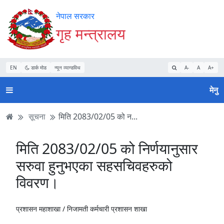
Accessibility
मुख्य
मुख्य
वेबसाइट
नेपाल सरकार
Mode
सामाग्री
नेभिगेसन
खोजमा
गृह मन्त्रालय
सुरु
पढ्नुहाेस्
पढ्नुहाेस्
जानुहोस्
गर्नुहोस्
EN
डार्क मोड
न्यून व्यान्डविथ
A-
A
A+
मेनु
सूचना
मिति 2083/02/05 को न...
मिति 2083/02/05 को निर्णयानुसार
सरुवा हुनुभएका सहसचिवहरुको
विवरण।
प्रशासन महाशाखा /
निजामती कर्मचारी प्रशासन शाखा