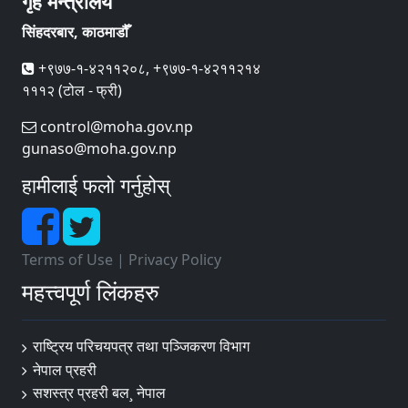
गृह मन्त्रालय
सिंहदरबार, काठमाडौँ
+९७७-१-४२११२०८, +९७७-१-४२११२१४
१११२ (टोल - फ्री)
control@moha.gov.np
gunaso@moha.gov.np
हामीलाई फलो गर्नुहोस्
Terms of Use
|
Privacy Policy
महत्त्वपूर्ण लिंकहरु
राष्ट्रिय परिचयपत्र तथा पञ्‍जिकरण विभाग
नेपाल प्रहरी
सशस्त्र प्रहरी बल¸ नेपाल