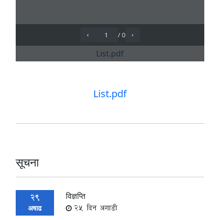
List.pdf
सूचना
विज्ञप्ति
29
25 दिन अगाडी
अषाढ