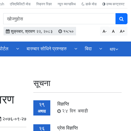
ish
एसिएबिलिटी मोड
स्क्रिन रिडर
न्यून व्यान्डविथ
डार्क मोड
उच्च कन्ट्रास्ट
वेबसाइटमा
सामग्री
खोज्नुहोस
शुक्रबार, श्रावण २२, २०८३
१५:५०
A-
A
A+
पोर्टल
बारम्बार सोधिने प्रश्नहरु
बिदा
थप
सूचना
िवरण
विज्ञप्ति
29
24 दिन अगाडी
अषाढ
२०७६-०९-२७
प्रेस विज्ञप्ति
26