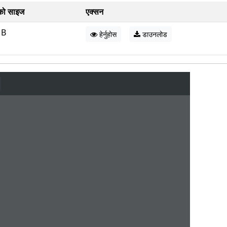
को साइज
एक्सन
MB
हेर्नुहोस
डाउनलोड