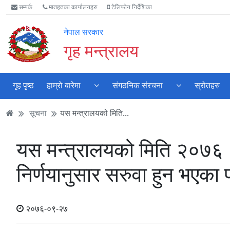
Accessibility
मुख्य
मुख्य
वेबसाइट
सम्पर्क
मातहतका कार्यालयहरु
टेलिफोन निर्देशिका
Mode
सामाग्री
नेभिगेसन
खोजमा
सुरु
पढ्नुहाेस्
पढ्नुहाेस्
जानुहोस्
नेपाल सरकार
गर्नुहोस्
गृह मन्त्रालय
गृह पृष्ठ
हाम्रो बारेमा
संगठनिक संरचना
स्रोतहरु
सूचना
यस मन्त्रालयको मिति...
यस मन्त्रालयको मिति २०७६।
निर्णयानुसार सरुवा हुन भएका
२०७६-०९-२७