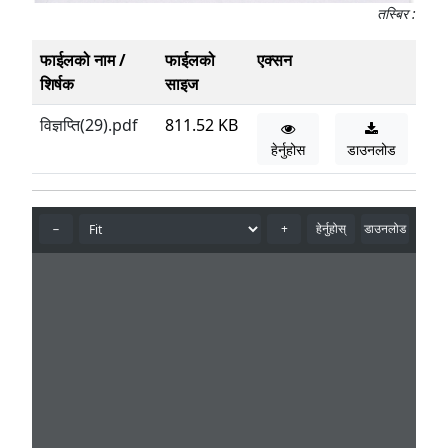
तस्बिर :
फाईलको नाम /
फाईलको
एक्सन
शिर्षक
साइज
विज्ञप्ति(29).pdf
811.52 KB
हेर्नुहोस
डाउनलोड