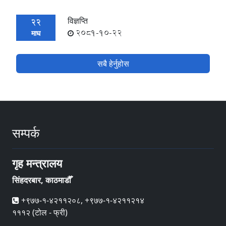
विज्ञप्ति
22
2081-10-22
माघ
सबै हेर्नुहोस
सम्पर्क
गृह मन्त्रालय
सिंहदरबार, काठमाडौँ
+९७७-१-४२११२०८, +९७७-१-४२११२१४
१११२ (टोल - फ्री)