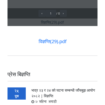
विज्ञप्ति(29).pdf
प्रेस बिज्ञप्ति
भाद्र २३ र २४ को घटना सम्बन्धी जाँचबुझ आयोग
25
२०८२ | विज्ञप्ति
पुस
7 महिना अगाडी