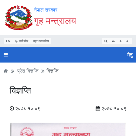
Accessibility
मुख्य
मुख्य
वेबसाइट
नेपाल सरकार
Mode
सामाग्री
नेभिगेसन
खोजमा
गृह मन्त्रालय
सुरु
पढ्नुहाेस्
पढ्नुहाेस्
जानुहोस्
गर्नुहोस्
EN
डार्क मोड
न्यून व्यान्डविथ
A-
A
A+
मेनु
प्रेस बिज्ञप्ति
विज्ञप्ति
विज्ञप्ति
२०७८-१०-०९
२०७८-१०-०९