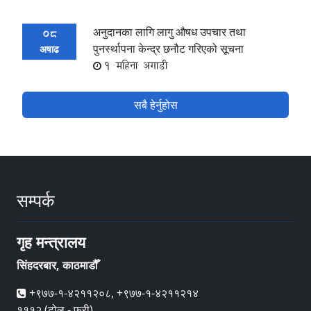
अनुदानका लागि लागु औषध उपचार तथा
08
पुनर्स्थापना केन्द्र छनौट गरिएको सूचना
अषाढ
1 महिना अगाडी
सबै हेर्नुहोस
सम्पर्क
गृह मन्त्रालय
सिंहदरबार, काठमाडौँ
+९७७-१-४२११२०८, +९७७-१-४२११२१४
१११२ (टोल - फ्री)