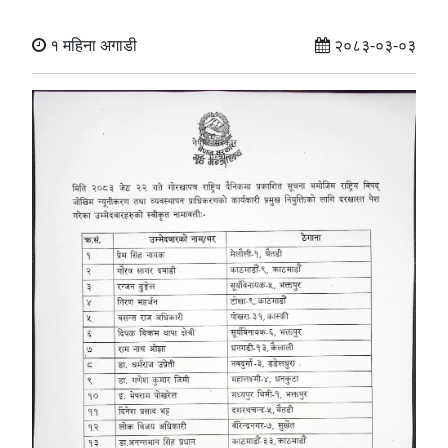
१ महिना अगाडी
२०८३-०३-०३