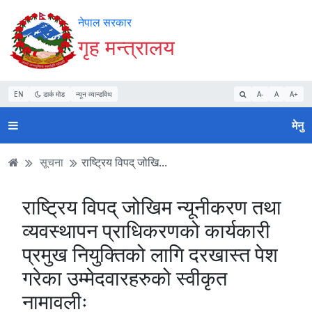
Accessibility
मुख्य
मुख्य
वेबसाइट
नेपाल सरकार
Mode
सामाग्री
नेभिगेसन
खोजमा
गृह मन्त्रालय
सुरु
पढ्नुहाेस्
पढ्नुहाेस्
जानुहोस्
गर्नुहोस्
EN
डार्क मोड
न्यून व्यान्डविथ
A-
A
A+
मेनु
सूचना
राष्ट्रिय विपद् जोखि...
राष्ट्रिय विपद् जोखिम न्यूनीकरण तथा
व्यवस्थापन प्राधिकरणको कार्यकारी
प्रमुख नियुक्तिको लागि दरखास्त पेश
गरेका उम्मेदवारहरुको स्वीकृत
नामावलीः