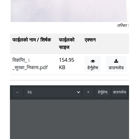
तस्बिर :
फाईलको नाम / शिर्षक
फाईलको
एक्सन
साइज
विज्ञप्ति_।
154.95
_सुरक्षा_निकाय.pdf
KB
हेर्नुहोस
डाउनलोड