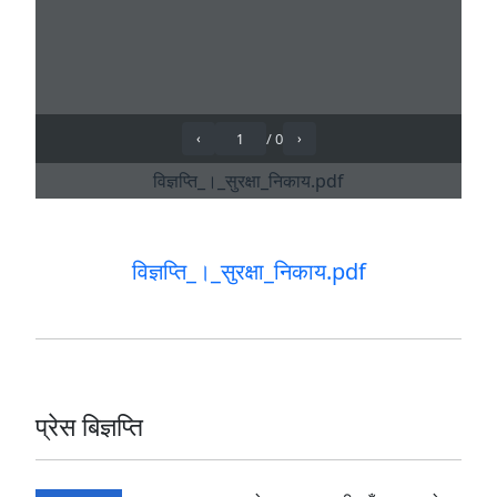
विज्ञप्ति_।_सुरक्षा_निकाय.pdf
प्रेस बिज्ञप्ति