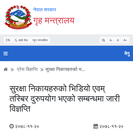
Accessibility
मुख्य
मुख्य
वेबसाइट
नेपाल सरकार
Mode
सामाग्री
नेभिगेसन
खोजमा
गृह मन्त्रालय
सुरु
पढ्नुहाेस्
पढ्नुहाेस्
जानुहोस्
गर्नुहोस्
EN
डार्क मोड
न्यून व्यान्डविथ
A-
A
A+
मेनु
प्रेस बिज्ञप्ति
सुरक्षा निकायहरुको भ...
सुरक्षा निकायहरुको भिडियो एवम्
तस्बिर दुरुपयोग भएको सम्बन्धमा जारी
विज्ञप्ति
२०७८-११-२०
२०७८-११-२०