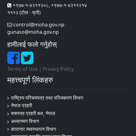
+९७७-१-४२११२०८, +९७७-१-४२११२१४
१११२ (टोल - फ्री)
control@moha.gov.np
gunaso@moha.gov.np
हामीलाई फलो गर्नुहोस्
Terms of Use
|
Privacy Policy
महत्त्वपूर्ण लिंकहरु
राष्ट्रिय परिचयपत्र तथा पञ्‍जिकरण विभाग
नेपाल प्रहरी
सशस्त्र प्रहरी बल¸ नेपाल
अध्यागमन विभाग
कारागार व्यवस्थापन विभाग