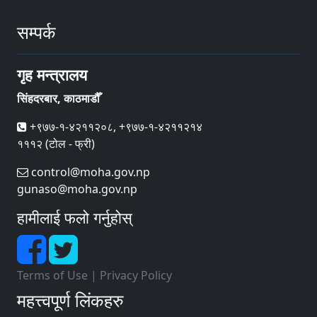
सम्पर्क
गृह मन्त्रालय
सिंहदरबार, काठमाडौँ
+९७७-१-४२११२०८, +९७७-१-४२११२१४
१११२ (टोल - फ्री)
control@moha.gov.np
gunaso@moha.gov.np
हामीलाई फलो गर्नुहोस्
Terms of Use
|
Privacy Policy
महत्त्वपूर्ण लिंकहरु