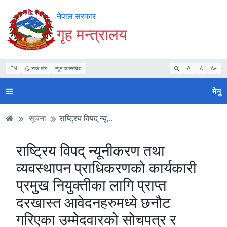
Accessibility
मुख्य
मुख्य
वेबसाइट
नेपाल सरकार
Mode
सामाग्री
नेभिगेसन
खोजमा
गृह मन्त्रालय
सुरु
पढ्नुहाेस्
पढ्नुहाेस्
जानुहोस्
गर्नुहोस्
EN
डार्क मोड
न्यून व्यान्डविथ
A-
A
A+
मेनु
सूचना
राष्ट्रिय विपद् न्यू...
राष्ट्रिय विपद् न्यूनीकरण तथा
व्यवस्थापन प्राधिकरणको कार्यकारी
प्रमुख नियुक्तीका लागि प्राप्त
दरखास्त आवेदनहरुमध्ये छनौट
गरिएका उम्मेदवारको सोचपत्र र