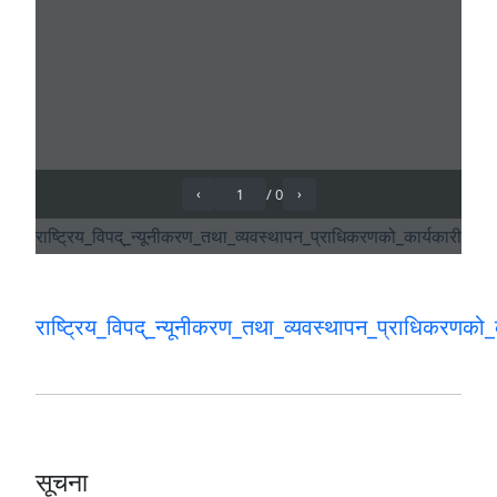
राष्ट्रिय_विपद्_न्यूनीकरण_तथा_व्यवस्थापन_प्राधिकरणको_क
सूचना