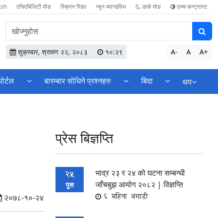
ish
एसिएबिलिटी मोड
स्क्रिन रिडर
न्यून व्यान्डविथ
डार्क मोड
उच्च कन्ट्रास्ट
वेबसाइटमा
सामग्री
खोज्नुहोस
शुक्रबार, श्रावण २२, २०८३
१०:२९
A-
A
A+
पोर्टल
बारम्बार सोधिने प्रश्नहरु
बिदा
थप
प्रेस बिज्ञप्ति
भाद्र २३ र २४ को घटना सम्बन्धी
25
जाँचबुझ आयोग २०८२ | विज्ञप्ति
पुस
6 महिना अगाडी
२०७८-१०-२४