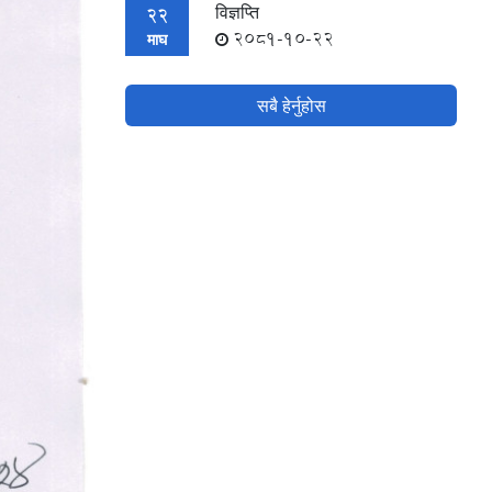
विज्ञप्ति
22
2081-10-22
माघ
सबै हेर्नुहोस