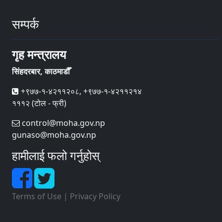
सम्पर्क
गृह मन्त्रालय
सिंहदरबार, काठमाडौँ
+९७७-१-४२११२०८, +९७७-१-४२११२१४
१११२ (टोल - फ्री)
control@moha.gov.np
gunaso@moha.gov.np
हामीलाई फलो गर्नुहोस्
Terms of Use
|
Privacy Policy