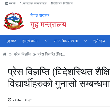
Accessibility
मुख्य
मुख्य
वेबसाइट
सम्पर्क
मातहतका कार्यालयहरु
टेलिफोन निर्देशिका
Mode
सामाग्री
नेभिगेसन
खोजमा
सुरु
पढ्नुहाेस्
पढ्नुहाेस्
जानुहोस्
नेपाल सरकार
गर्नुहोस्
गृह मन्त्रालय
गृह पृष्ठ
हाम्रो बारेमा
संगठनिक संरचना
स्रोतहरु
प्रेस बिज्ञप्ति
प्रेस विज्ञप्ति (विद...
प्रेस विज्ञप्ति (विदेशस्थित शैक
विद्यार्थीहरुको गुनासो सम्बन्धमा
२०७८-१०-२४