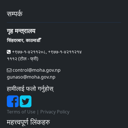
सम्पर्क
गृह मन्त्रालय
सिंहदरबार, काठमाडौँ
+९७७-१-४२११२०८, +९७७-१-४२११२१४
१११२ (टोल - फ्री)
control@moha.gov.np
gunaso@moha.gov.np
हामीलाई फलो गर्नुहोस्
Terms of Use
|
Privacy Policy
महत्त्वपूर्ण लिंकहरु