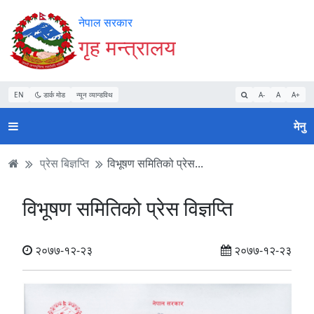
Accessibility
मुख्य
मुख्य
वेबसाइट
नेपाल सरकार
Mode
सामाग्री
नेभिगेसन
खोजमा
गृह मन्त्रालय
सुरु
पढ्नुहाेस्
पढ्नुहाेस्
जानुहोस्
गर्नुहोस्
EN
डार्क मोड
न्यून व्यान्डविथ
A-
A
A+
मेनु
प्रेस बिज्ञप्ति
विभूषण समितिको प्रेस...
विभूषण समितिको प्रेस विज्ञप्ति
२०७७-१२-२३
२०७७-१२-२३