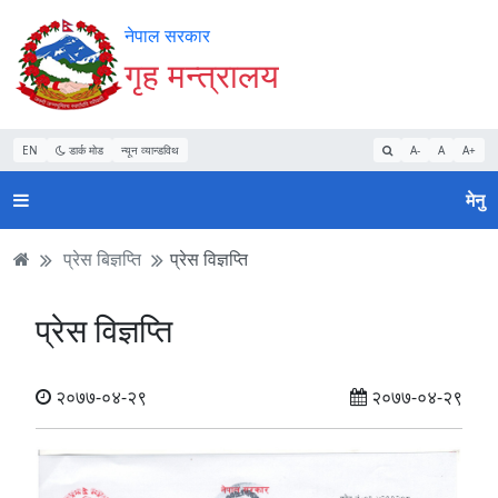
Accessibility
मुख्य
मुख्य
वेबसाइट
नेपाल सरकार
Mode
सामाग्री
नेभिगेसन
खोजमा
गृह मन्त्रालय
सुरु
पढ्नुहाेस्
पढ्नुहाेस्
जानुहोस्
गर्नुहोस्
EN
डार्क मोड
न्यून व्यान्डविथ
A-
A
A+
मेनु
प्रेस बिज्ञप्ति
प्रेस विज्ञप्ति
प्रेस विज्ञप्ति
२०७७-०४-२९
२०७७-०४-२९