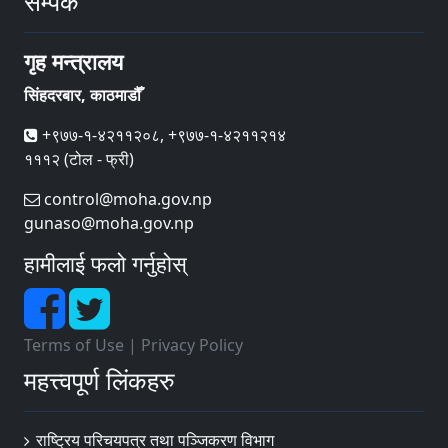
सम्पर्क
गृह मन्त्रालय
सिंहदरबार, काठमाडौँ
+९७७-१-४२११२०८, +९७७-१-४२११२१४
१११२ (टोल - फ्री)
control@moha.gov.np
gunaso@moha.gov.np
हामीलाई फलो गर्नुहोस्
Terms of Use
|
Privacy Policy
महत्त्वपूर्ण लिंकहरु
राष्ट्रिय परिचयपत्र तथा पञ्‍जिकरण विभाग