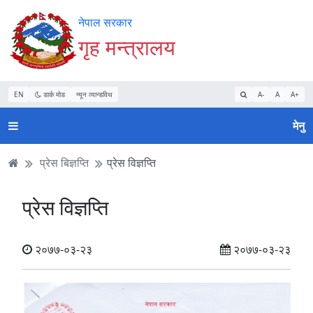
Accessibility
मुख्य
मुख्य
वेबसाइट
नेपाल सरकार
Mode
सामाग्री
नेभिगेसन
खोजमा
गृह मन्त्रालय
सुरु
पढ्नुहाेस्
पढ्नुहाेस्
जानुहोस्
गर्नुहोस्
EN
डार्क मोड
न्यून व्यान्डविथ
A-
A
A+
मेनु
प्रेस बिज्ञप्ति
प्रेस विज्ञप्ति
प्रेस विज्ञप्ति
२०७७-०३-२३
२०७७-०३-२३