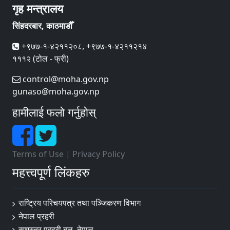
गृह मन्त्रालय
सिंहदरबार, काठमाडौँ
+९७७-१-४२११२०८, +९७७-१-४२११२१४
१११२ (टोल - फ्री)
control@moha.gov.np
gunaso@moha.gov.np
हामीलाई फलो गर्नुहोस्
Terms of Use
|
Privacy Policy
महत्त्वपूर्ण लिंकहरु
राष्ट्रिय परिचयपत्र तथा पञ्‍जिकरण विभाग
नेपाल प्रहरी
सशस्त्र प्रहरी बल¸ नेपाल