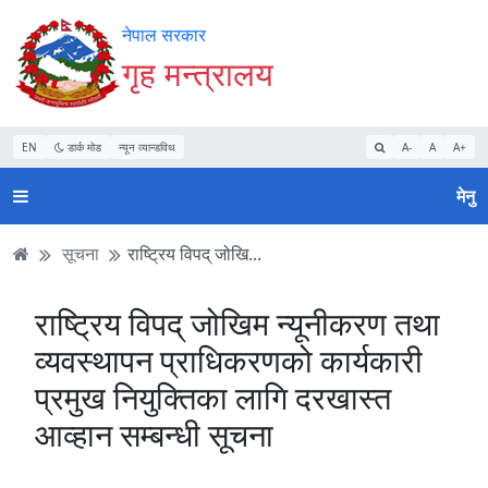
Accessibility
मुख्य
मुख्य
वेबसाइट
नेपाल सरकार
Mode
सामाग्री
नेभिगेसन
खोजमा
गृह मन्त्रालय
सुरु
पढ्नुहाेस्
पढ्नुहाेस्
जानुहोस्
गर्नुहोस्
EN
डार्क मोड
न्यून व्यान्डविथ
A-
A
A+
मेनु
सूचना
राष्ट्रिय विपद् जोखि...
राष्ट्रिय विपद् जोखिम न्यूनीकरण तथा
व्यवस्थापन प्राधिकरणको कार्यकारी
प्रमुख नियुक्तिका लागि दरखास्त
आव्हान सम्बन्धी सूचना