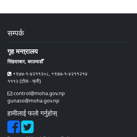
सम्पर्क
गृह मन्त्रालय
सिंहदरबार, काठमाडौँ
+९७७-१-४२११२०८, +९७७-१-४२११२१४
१११२ (टोल - फ्री)
control@moha.gov.np
gunaso@moha.gov.np
हामीलाई फलो गर्नुहोस्