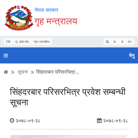
Accessibility
मुख्य
मुख्य
वेबसाइट
नेपाल सरकार
Mode
सामाग्री
नेभिगेसन
खोजमा
गृह मन्त्रालय
सुरु
पढ्नुहाेस्
पढ्नुहाेस्
जानुहोस्
गर्नुहोस्
EN
डार्क मोड
न्यून व्यान्डविथ
A-
A
A+
मेनु
सूचना
सिंहदरबार परिसरभित्र...
सिंहदरबार परिसरभित्र प्रवेश सम्बन्धी
सूचना
२०७८-०९-२८
२०७८-०९-२८