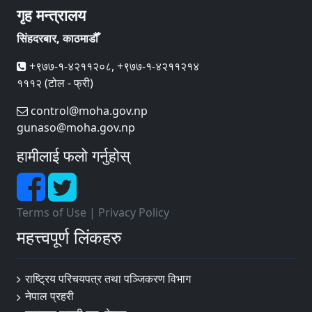
गृह मन्त्रालय
सिंहदरबार, काठमाडौँ
+९७७-१-४२११२०८, +९७७-१-४२११२१४
१११२ (टोल - फ्री)
control@moha.gov.np
gunaso@moha.gov.np
हामीलाई फलो गर्नुहोस्
Terms of Use
|
Privacy Policy
महत्त्वपूर्ण लिंकहरु
राष्ट्रिय परिचयपत्र तथा पञ्‍जिकरण विभाग
नेपाल प्रहरी