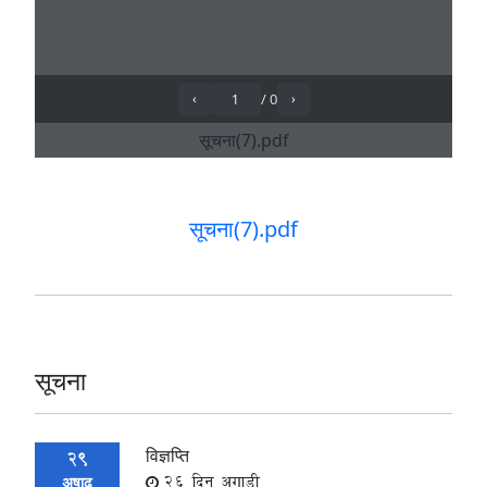
सूचना(7).pdf
सूचना
विज्ञप्ति
29
26 दिन अगाडी
अषाढ