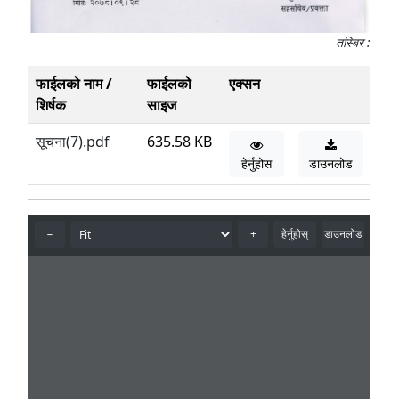
तस्बिर :
फाईलको नाम /
फाईलको
एक्सन
शिर्षक
साइज
सूचना(7).pdf
635.58 KB
हेर्नुहोस
डाउनलोड