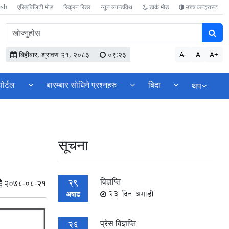
ish
एसिएबिलिटी मोड
स्क्रिन रिडर
न्यून व्यान्डविथ
डार्क मोड
उच्च कन्ट्रास्ट
वेबसाइटमा
सामग्री
खोज्नुहोस
बिहीबार, श्रावण २१, २०८३
०९:२३
A-
A
A+
पोर्टल
बारम्बार सोधिने प्रश्नहरु
बिदा
थप
सूचना
विज्ञप्ति
29
२०७८-०८-२१
23 दिन अगाडी
अषाढ
प्रेस विज्ञप्ति
26