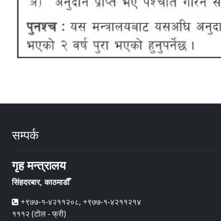
सम्पर्क
गृह मन्त्रालय
सिंहदरबार, काठमाडौँ
+९७७-१-४२११२०८, +९७७-१-४२११२१४
१११२ (टोल - फ्री)