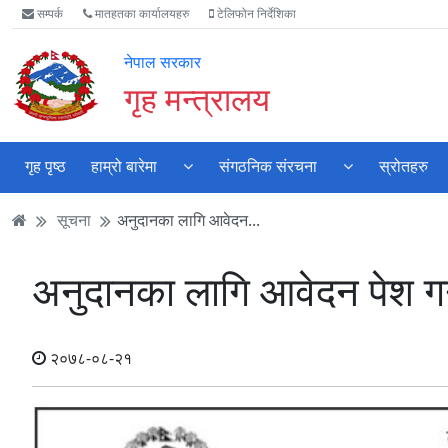
Accessibility
मुख्य
मुख्य
वेबसाइट
सम्पर्क
मातहतका कार्यालयहरु
टेलिफोन निर्देशिका
Mode
सामाग्री
नेभिगेसन
खोजमा
सुरु
पढ्नुहाेस्
पढ्नुहाेस्
जानुहोस्
नेपाल सरकार
गर्नुहोस्
गृह मन्त्रालय
गृह पृष्ठ
हाम्रो बारेमा
संगठनिक संरचना
स्रोतहरु
सूचना
अनुदानका लागि आवेदन...
अनुदानका लागि आवेदन पेश गर्न
२०७८-०८-२१