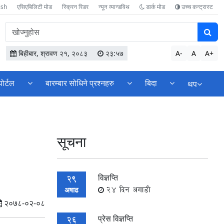
ish
एसिएबिलिटी मोड
स्क्रिन रिडर
न्यून व्यान्डविथ
डार्क मोड
उच्च कन्ट्रास्ट
वेबसाइटमा
सामग्री
खोज्नुहोस
बिहीबार, श्रावण २१, २०८३
२३:५७
A-
A
A+
पोर्टल
बारम्बार सोधिने प्रश्नहरु
बिदा
थप
सूचना
विज्ञप्ति
29
24 दिन अगाडी
अषाढ
२०७८-०२-०८
प्रेस विज्ञप्ति
26