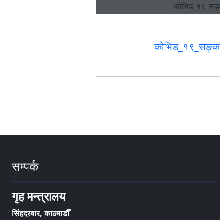
कोभिड_१९_सङ्कट
सम्पर्क
गृह मन्त्रालय
सिंहदरबार, काठमाडौँ