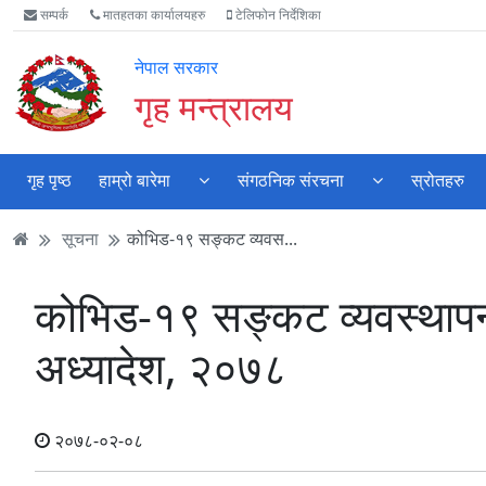
Accessibility
मुख्य
मुख्य
वेबसाइट
सम्पर्क
मातहतका कार्यालयहरु
टेलिफोन निर्देशिका
Mode
सामाग्री
नेभिगेसन
खोजमा
सुरु
पढ्नुहाेस्
पढ्नुहाेस्
जानुहोस्
नेपाल सरकार
गर्नुहोस्
गृह मन्त्रालय
गृह पृष्ठ
हाम्रो बारेमा
संगठनिक संरचना
स्रोतहरु
सूचना
कोभिड-१९ सङ्कट व्यवस...
कोभिड-१९ सङ्कट व्यवस्थापन स
अध्यादेश, २०७८
२०७८-०२-०८