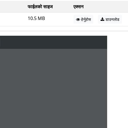
फाईलको साइज
एक्सन
10.5 MB
हेर्नुहोस
डाउनलोड