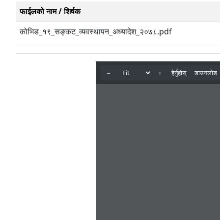
फाईलको नाम / शिर्षक
कोभिड_१९_सङ्कट_व्यवस्थापन_अध्यादेश_२०७८.pdf