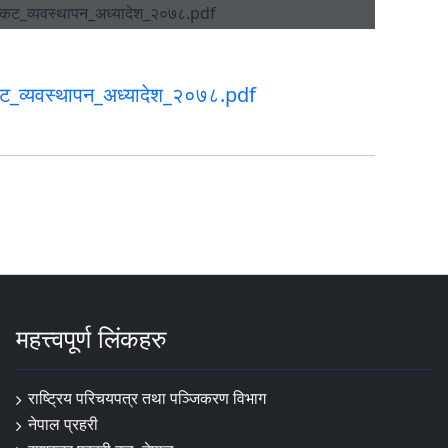
_व्यवस्थापन_अध्यादेश_२०७८.pdf
महत्त्वपूर्ण लिंकहरु
राष्ट्रिय परिचयपत्र तथा पञ्‍जिकरण विभाग
नेपाल प्रहरी