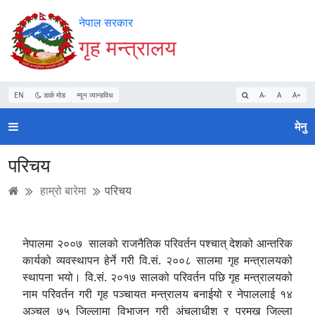
Accessibility
मुख्य
मुख्य
वेबसाइट
नेपाल सरकार
Mode
सामाग्री
नेभिगेसन
खोजमा
गृह मन्त्रालय
सुरु
पढ्नुहाेस्
पढ्नुहाेस्
जानुहोस्
गर्नुहोस्
EN
डार्क मोड
न्यून व्यान्डविथ
A-
A
A+
मेनु
परिचय
हाम्रो बारेमा
परिचय
नेपालमा २००७ सालको राजनैतिक परिवर्तन पश्चात् देशको आन्तरिक
कार्यको व्यवस्थापन हेर्ने गरी वि.सं. २००८ सालमा गृह मन्त्रालयको
स्थापना भयो। वि.सं. २०१७ सालको परिवर्तन पछि गृह मन्त्रालयको
नाम परिवर्तन गरी गृह पञ्चायत मन्त्रालय बनाईयो र नेपाललाई १४
अञ्चल ७५ जिल्लामा विभाजन गरी अंचलाधीश र प्रमुख जिल्ला