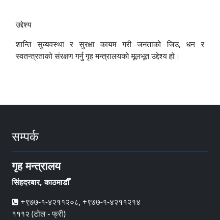
उद्देश्य
शान्ति सुव्यवस्था र सुरक्षा कायम गरी जनताको जिउ, धन र
स्वतन्त्रताको संरक्षण गर्नु गृह मन्त्रालयको मूलभूत उद्देश्य हो।
सम्पर्क
गृह मन्त्रालय
सिंहदरबार, काठमाडौँ
+९७७-१-४२११२०८, +९७७-१-४२११२१४
१११२ (टोल - फ्री)