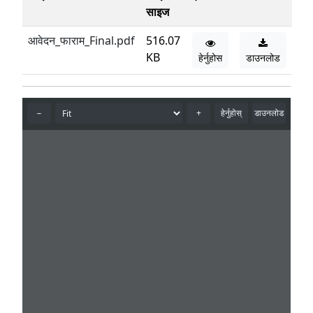
साइज
आवेदन_फाराम_Final.pdf
516.07
KB
हेर्नुहोस
डाउनलोड