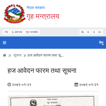
Accessibility
मुख्य
मुख्य
वेबसाइट
नेपाल सरकार
Mode
सामाग्री
नेभिगेसन
खोजमा
गृह मन्त्रालय
सुरु
पढ्नुहाेस्
पढ्नुहाेस्
जानुहोस्
गर्नुहोस्
EN
डार्क मोड
न्यून व्यान्डविथ
A-
A
A+
मेनु
सूचना
हज आवेदन फारम तथा सू...
हज आवेदन फारम तथा सूचना
२०७९-०१-२१
२०७९-०१-२१