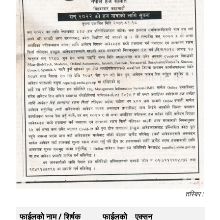
तस्बिर :
फाईलको नाम / शिर्षक
फाईलको
एक्सन