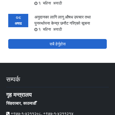
1 महिना अगाडी
अनुदानका लागि लागु औषध उपचार तथा
08
पुनर्स्थापना केन्द्र छनौट गरिएको सूचना
अषाढ
1 महिना अगाडी
सबै हेर्नुहोस
सम्पर्क
गृह मन्त्रालय
सिंहदरबार, काठमाडौँ
+९७७-१-४२११२०८, +९७७-१-४२११२१४