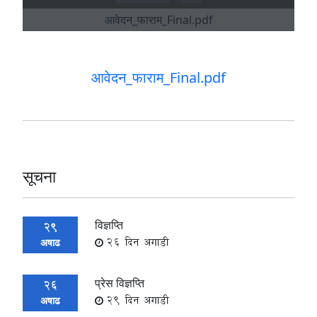
आवेदन_फाराम_Final.pdf
सूचना
विज्ञप्ति
29
26 दिन अगाडी
अषाढ
प्रेस विज्ञप्ति
26
29 दिन अगाडी
अषाढ