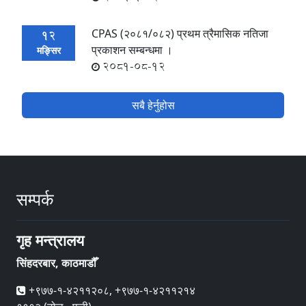
CPAS (२०८१/०८२) प्रथम त्रैमासिक नतिजा
12
प्रकाशन सम्बन्धमा ।
मङ्सिर
2081-08-12
सबै हेर्नुहोस
सम्पर्क
गृह मन्त्रालय
सिंहदरबार, काठमाडौँ
+९७७-१-४२११२०८, +९७७-१-४२११२१४