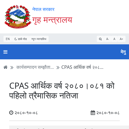
Accessibility
मुख्य
मुख्य
वेबसाइट
नेपाल सरकार
Mode
सामाग्री
नेभिगेसन
खोजमा
गृह मन्त्रालय
सुरु
पढ्नुहाेस्
पढ्नुहाेस्
जानुहोस्
गर्नुहोस्
EN
डार्क मोड
न्यून व्यान्डविथ
A-
A
A+
मेनु
कार्यसम्पादन सम्झौता...
CPAS आर्थिक वर्ष २०८...
CPAS आर्थिक वर्ष २०८०।०८१ को
पहिलो त्रैमासिक नतिजा
२०८०-१०-०८
२०८०-१०-०८