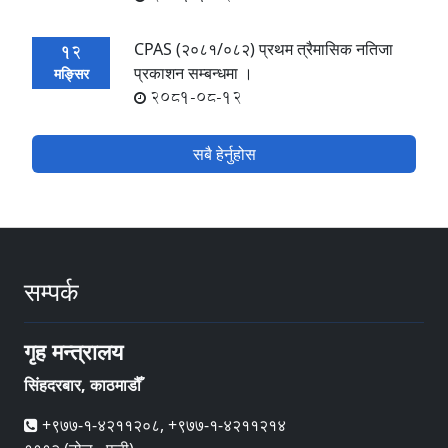
CPAS (२०८१/०८२) प्रथम त्रैमासिक नतिजा
12
प्रकाशन सम्बन्धमा ।
मङ्सिर
2081-08-12
सबै हेर्नुहोस
सम्पर्क
गृह मन्त्रालय
सिंहदरबार, काठमाडौँ
+९७७-१-४२११२०८, +९७७-१-४२११२१४