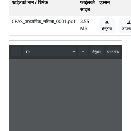
फाईलको नाम / शिर्षक
फाईलको
एक्सन
साइज
CPAS_अर्धवार्षिक_नतिजा_0001.pdf
3.55
MB
हेर्नुहोस
डाउन