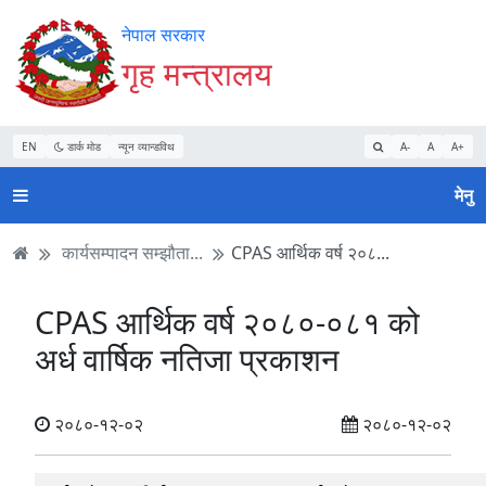
Accessibility
मुख्य
मुख्य
वेबसाइट
नेपाल सरकार
Mode
सामाग्री
नेभिगेसन
खोजमा
गृह मन्त्रालय
सुरु
पढ्नुहाेस्
पढ्नुहाेस्
जानुहोस्
गर्नुहोस्
EN
डार्क मोड
न्यून व्यान्डविथ
A-
A
A+
मेनु
कार्यसम्पादन सम्झौता...
CPAS आर्थिक वर्ष २०८...
CPAS आर्थिक वर्ष २०८०-०८१ को
अर्ध वार्षिक नतिजा प्रकाशन
२०८०-१२-०२
२०८०-१२-०२