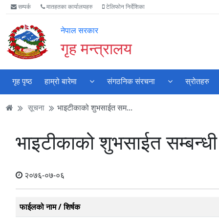
Accessibility
मुख्य
मुख्य
वेबसाइट
सम्पर्क
मातहतका कार्यालयहरु
टेलिफोन निर्देशिका
Mode
सामाग्री
नेभिगेसन
खोजमा
सुरु
पढ्नुहाेस्
पढ्नुहाेस्
जानुहोस्
नेपाल सरकार
गर्नुहोस्
गृह मन्त्रालय
गृह पृष्ठ
हाम्रो बारेमा
संगठनिक संरचना
स्रोतहरु
सूचना
भाइटीकाको शुभसाईत सम...
भाइटीकाको शुभसाईत सम्बन्धी
२०७६-०७-०६
फाईलको नाम / शिर्षक