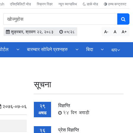
ish
एसिएबिलिटी मोड
स्क्रिन रिडर
न्यून व्यान्डविथ
डार्क मोड
उच्च कन्ट्रास्ट
वेबसाइटमा
सामग्री
खोज्नुहोस
शुक्रबार, श्रावण २२, २०८३
०५:२८
A-
A
A+
पोर्टल
बारम्बार सोधिने प्रश्नहरु
बिदा
थप
सूचना
विज्ञप्ति
29
२०७६-०७-०६
24 दिन अगाडी
अषाढ
प्रेस विज्ञप्ति
26