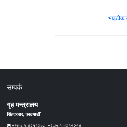
भाइटीकाक
सम्पर्क
गृह मन्त्रालय
सिंहदरबार, काठमाडौँ
+९७७-१-४२११२०८, +९७७-१-४२११२१४