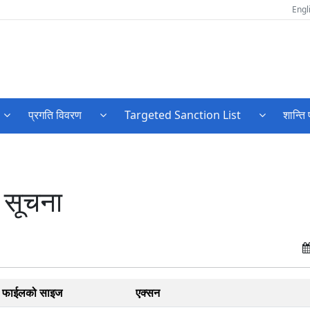
Engl
प्रगति विवरण
Targeted Sanction List
शान्ति 
 सूचना
फाईलको साइज
एक्सन