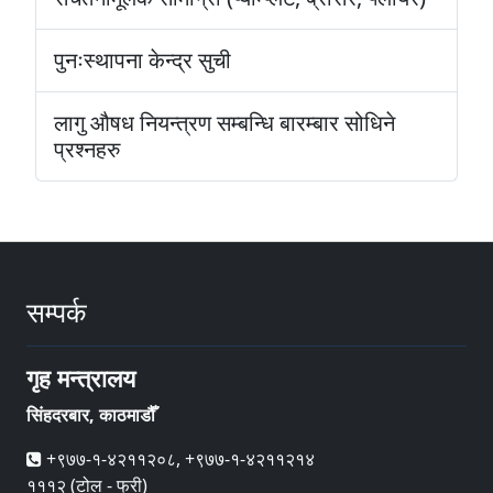
पुनःस्थापना केन्द्र सुची
लागु औषध नियन्त्रण सम्बन्धि बारम्बार सोधिने
प्रश्नहरु
सम्पर्क
गृह मन्त्रालय
सिंहदरबार, काठमाडौँ
+९७७-१-४२११२०८, +९७७-१-४२११२१४
१११२ (टोल - फ्री)