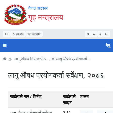
Accessibility
मुख्य
मुख्य
वेबसाइट
नेपाल सरकार
Mode
सामाग्री
नेभिगेसन
खोजमा
गृह मन्त्रालय
सुरु
पढ्नुहाेस्
पढ्नुहाेस्
जानुहोस्
गर्नुहोस्
EN
डार्क मोड
न्यून व्यान्डविथ
A-
A
A+
मेनु
लागु औषध नियन्त्रण प...
लागु औषध प्रयोगकर्ता...
लागु औषध प्रयोगकर्ता सर्वेक्षण, २०७६
फाईलको नाम / शिर्षक
फाईलको
एक्सन
साइज
लागु औषध प्रयोगकर्ता सर्वेक्षण,
7.11