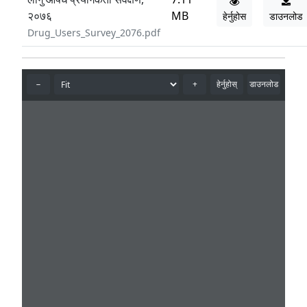
२०७६
MB
हेर्नुहोस
डाउनलोड
Drug_Users_Survey_2076.pdf