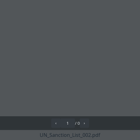
/
0
‹
›
UN_Sanction_List_002.pdf